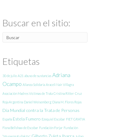
Buscar en el sitio:
Etiquetas
Adriana
30 de julio
A21
abuso de sustancias
Ocampo
Alianza Solidaria
Araceli Nair Villagra
Asociación Madres Víctimas de Trata
Cristina Ritter
Cruz
Roja Argentina
Daniel Weisemberg
Diana M. Flores Rojas
Día Mundial contra la Trata de Personas
Estela Fumero
España
Ezequiel Escobar
FIET GRATIA
Fiona Bellshaw de Escobar
Fundación Forjar
Fundación
Gilberto Zuleta Ibarra
“Munasim Kullakita"
Julian