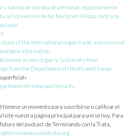
r y sancionar la trata de personas, especialmente
a la Convención de las Naciones Unidas contra la
nacional
ct
 state of the international organ trade: a provisional
available information
ade booms as new organ is ‘sold every hour’
aign from the Department of Health and Human
superficial»
partment of Homeland Security
ad tómese un momento para suscribirse o calificar el
 Visite nuestra página principal para unirse hoy. Para
futuro del podcast de Terminando con la Trata,
o@terminandoconlatrata.org