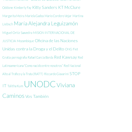
Kitty Sanders
KT McClure
Oddone
Kimberly Fay
Margarita Meira
Mariela Gadea
Mario Cordero Vejar
Martina
María Alejandra Leguizamón
Liebsch
Miguel Ortiz Saavedra
MISION INTERNACIONAL DE
Oficina de las Naciones
JUSTICIA
Mozambique
Unidas contra la Droga y el Delito
ONG Fiet
Red Kawsay
Gratia
pornografia
Rafael Garcia Borda
Red
Latinoamericana “Como nacido entre nosotros”
Red Nacional
STOP
Alto al Tráfico y la Trata (RATT)
Riccardo Giavarini
UNODC
Viviana
IT
Talitha Kum
Caminos
Vos También