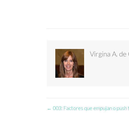
Virgina A. de
Navegación
← 003: Factores que empujan o push 
de