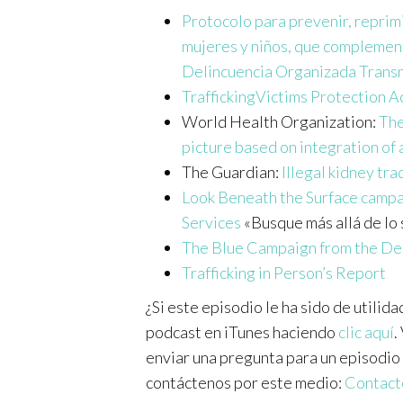
Protocolo para prevenir, reprimi
mujeres y niños, que complement
Delincuencia Organizada Trans
TraffickingVictims Protection A
World Health Organization:
The
picture based on integration of 
The Guardian:
Illegal kidney tr
Look Beneath the Surface camp
Services
«Busque más allá de lo 
The Blue Campaign from the De
Trafficking in Person’s Report
¿Si este episodio le ha sido de utilid
podcast en iTunes haciendo
clic aquí
.
enviar una pregunta para un episodio 
contáctenos por este medio:
Contact