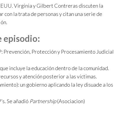
flecha
EUU. Virginia y Gilbert Contreras discuten la
arriba/abajo
r con la trata de personas y citan una serie de
para
ión.
aumentar
e episodio:
o
disminuir
P: Prevención, Protección y Procesamiento Judicial
el
volumen.
 que incluye la educación dentro de la comunidad.
cursos y atención posterior a las víctimas.
miento): un gobierno aplicando la ley disuade a los
P’s. Se añadió
Partnership
(Asociacion)