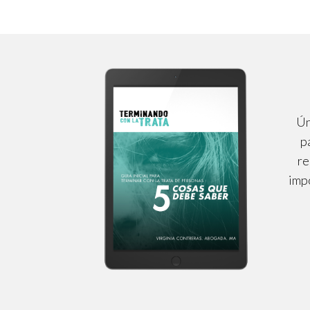
entradas
Ún
p
re
impo