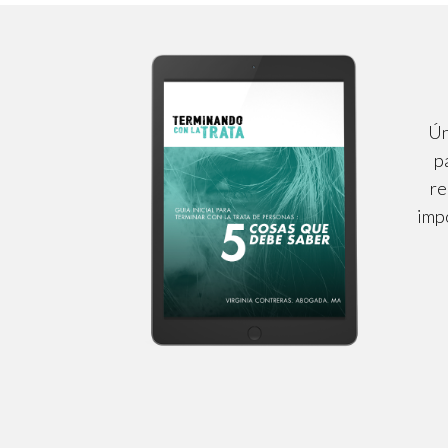
Ún
p
re
impo