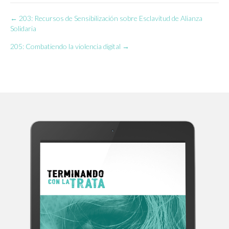
← 203: Recursos de Sensibilización sobre Esclavitud de Alianza
Navegación
Solidaria
de
205: Combatiendo la violencia digital →
entradas