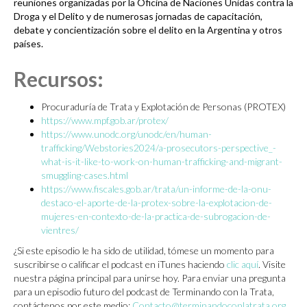
reuniones organizadas por la Oficina de Naciones Unidas contra la
Droga y el Delito y de numerosas jornadas de capacitación,
debate y concientización sobre el delito en la Argentina y otros
países.
Recursos:
Procuraduría de Trata y Explotación de Personas (PROTEX)
https://www.mpf.gob.ar/protex/
https://www.unodc.org/unodc/en/human-
trafficking/Webstories2024/a-prosecutors-perspective_-
what-is-it-like-to-work-on-human-trafficking-and-migrant-
smuggling-cases.html
https://www.fiscales.gob.ar/trata/un-informe-de-la-onu-
destaco-el-aporte-de-la-protex-sobre-la-explotacion-de-
mujeres-en-contexto-de-la-practica-de-subrogacion-de-
vientres/
¿Si este episodio le ha sido de utilidad, tómese un momento para
suscribirse o calificar el podcast en iTunes haciendo
clic aquí
. Visite
nuestra página principal para unirse hoy. Para enviar una pregunta
para un episodio futuro del podcast de Terminando con la Trata,
contáctenos por este medio:
Contacto@terminandoconlatrata.org