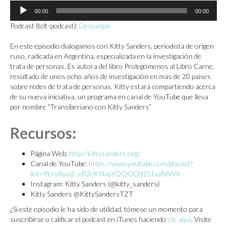
Reproductor
00:00
00:00
de
audio
Podcast (tclt-podcast):
Descargar
En este episodio dialogamos con Kitty Sanders, periodista de origen
ruso, radicada en Argentina, especializada en la investigación de
trata de personas. Es autora del libro Prolegómenos al Libro Carne,
resultado de unos ocho años de investigación en más de 20 países
sobre redes de trata de personas. Kitty estará compartiendo acerca
de su nueva iniciativa, un programa en canal de YouTube que lleva
por nombre “Transiberiano con Kitty Sanders”
Recursos:
Página Web:
http://kittysanders.org/
Canal de YouTube:
https://www.youtube.com/playlist?
list=PLro8yvi2_eB2cK9kiqYQQOQd1S1xz86WX
Instagram: Kitty Sanders (@kitty_sanders)
Kitty Sanders @KittySandersTZT
¿Si este episodio le ha sido de utilidad, tómese un momento para
suscribirse o calificar el podcast en iTunes haciendo
clic aquí
. Visite