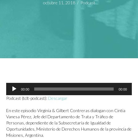
octubre 11, 2018
/
Podcast
Reproductor
00:00
00:00
de
audio
Podcast (tclt-podcast):
Descargar
En este episodio Virginia & Gilbert Contreras dialogan con Cintia
Vanesa Pérez, Jefe del Departamento de Trata y Tráfico de
Personas, dependiente de la Subsecretaría de Igualdad de
Oportunidades, Ministerio de Derechos Humanos de la provincia de
Misiones, Argentina.