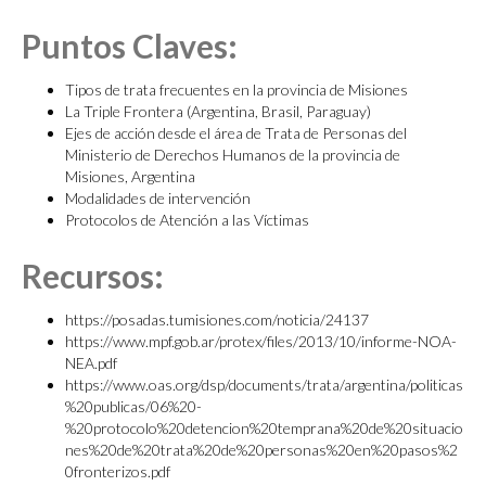
Puntos Claves:
Tipos de trata frecuentes en la provincia de Misiones
La Triple Frontera (Argentina, Brasil, Paraguay)
Ejes de acción desde el área de Trata de Personas del
Ministerio de Derechos Humanos de la provincia de
Misiones, Argentina
Modalidades de intervención
Protocolos de Atención a las Víctimas
Recursos:
https://posadas.tumisiones.com/noticia/24137
https://www.mpf.gob.ar/protex/files/2013/10/informe-NOA-
NEA.pdf
https://www.oas.org/dsp/documents/trata/argentina/politicas
%20publicas/06%20-
%20protocolo%20detencion%20temprana%20de%20situacio
nes%20de%20trata%20de%20personas%20en%20pasos%2
0fronterizos.pdf