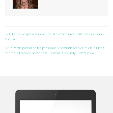
← 019: La Responsabilidad Social Corporativa: Entrevista a Ivana
Navegación
Shepard
de
021: Participación de las personas y comunidades de fe en la lucha
contra la trata de personas: Entrevista a Cindy Gonzales →
entradas