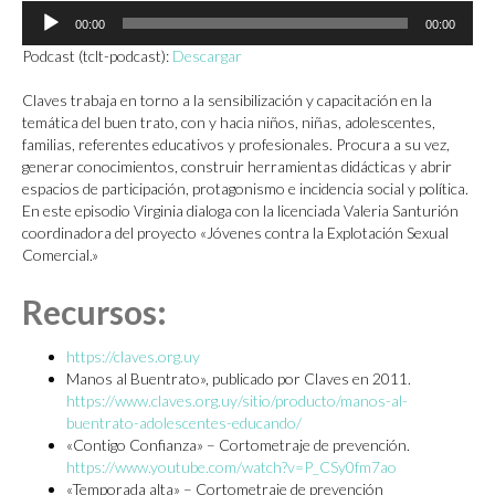
Reproductor
00:00
00:00
de
audio
Podcast (tclt-podcast):
Descargar
Claves trabaja en torno a la sensibilización y capacitación en la
temática del buen trato, con y hacia niños, niñas, adolescentes,
familias, referentes educativos y profesionales. Procura a su vez,
generar conocimientos, construir herramientas didácticas y abrir
espacios de participación, protagonismo e incidencia social y política.
En este episodio Virginia dialoga con la licenciada Valeria Santurión
coordinadora del proyecto «Jóvenes contra la Explotación Sexual
Comercial.»
Recursos:
https://claves.org.uy
Manos al Buentrato», publicado por Claves en 2011.
https://www.claves.org.uy/sitio/producto/manos-al-
buentrato-adolescentes-educando/
«Contigo Confianza» – Cortometraje de prevención.
https://www.youtube.com/watch?v=P_CSy0fm7ao
«Temporada alta» – Cortometraje de prevención