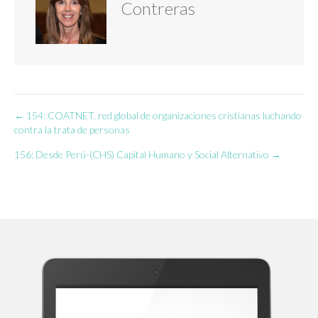
Contreras
← 154: COATNET, red global de organizaciones cristianas luchando
Navegación
contra la trata de personas
de
156: Desde Perú-(CHS) Capital Humano y Social Alternativo →
entradas