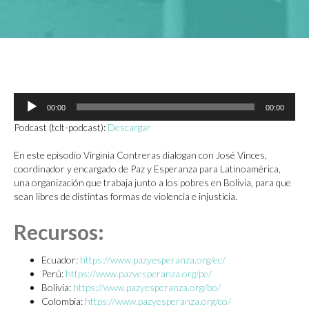
Reproductor
00:00
00:00
de
audio
Podcast (tclt-podcast):
Descargar
En este episodio Virginia Contreras dialogan con José Vinces,
coordinador y encargado de Paz y Esperanza para Latinoamérica,
una organización que trabaja junto a los pobres en Bolivia, para que
sean libres de distintas formas de violencia e injusticia.
Recursos:
Ecuador:
https://www.pazyesperanza.org/ec/
Perú:
https://www.pazyesperanza.org/pe/
Bolivia:
https://www.pazyesperanza.org/bo/
Colombia:
https://www.pazyesperanza.org/co/