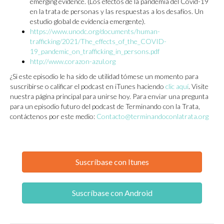
emerging evidence. (Los efectos de la pandemia del Covid-19
en la trata de personas y las respuestas a los desafíos. Un
estudio global de evidencia emergente).
https://www.unodc.org/documents/human-
trafficking/2021/The_effects_of_the_COVID-
19_pandemic_on_trafficking_in_persons.pdf
http://www.corazon-azul.org
¿Si este episodio le ha sido de utilidad tómese un momento para
suscribirse o calificar el podcast en iTunes haciendo
clic aquí
. Visite
nuestra página principal para unirse hoy. Para enviar una pregunta
para un episodio futuro del podcast de Terminando con la Trata,
contáctenos por este medio:
Contacto@terminandoconlatrata.org
Suscríbase con Itunes
Suscríbase con Android