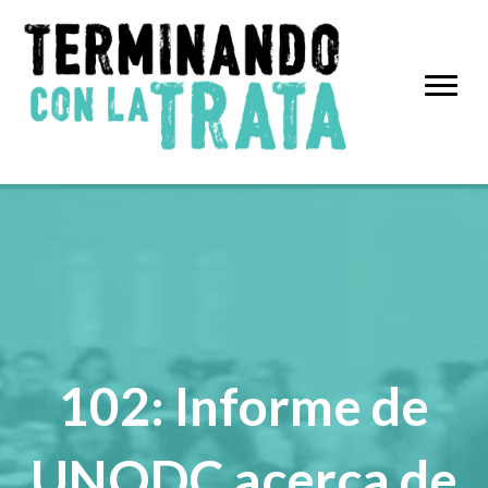
102: Informe de
UNODC acerca de